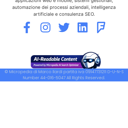
applicazioni web e mobile, sistemi gestionali,
automazione dei processi aziendali, intelligenza
artificiale e consulenza SEO.
© Micropedia di Marco Ilardi partita iva 09147731211 D-U-N-S
Number 44-016-5047 All Rights Reserved.