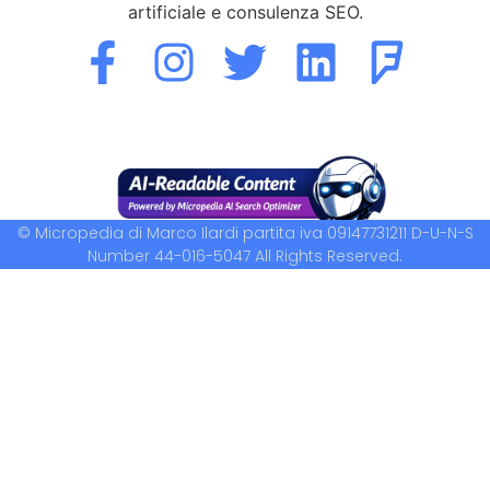
artificiale e consulenza SEO.
© Micropedia di Marco Ilardi partita iva 09147731211 D-U-N-S
Number 44-016-5047 All Rights Reserved.