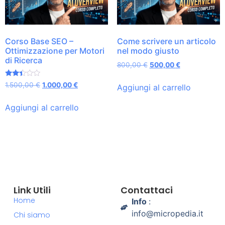
Corso Base SEO –
Come scrivere un articolo
Ottimizzazione per Motori
nel modo giusto
di Ricerca
800,00
€
500,00
€
Valutato
1.500,00
€
1.000,00
€
Aggiungi al carrello
2.27
su
5
Aggiungi al carrello
Link Utili
Contattaci
Home
Info
:
info@micropedia.it
Chi siamo