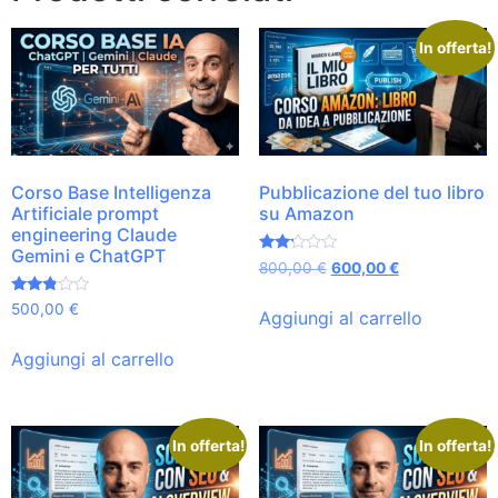
In offerta!
Corso Base Intelligenza
Pubblicazione del tuo libro
Artificiale prompt
su Amazon
engineering Claude
Gemini e ChatGPT
Valutato
800,00
€
600,00
€
2.12
su
Valutato
5
500,00
€
Aggiungi al carrello
2.72
su 5
Aggiungi al carrello
In offerta!
In offerta!