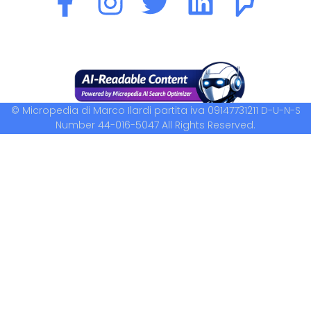
© Micropedia di Marco Ilardi partita iva 09147731211 D-U-N-S
Number 44-016-5047 All Rights Reserved.